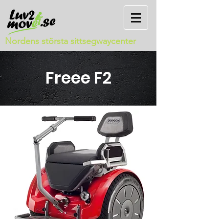
Nordens största sittsegwaycenter
Freee F2