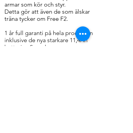
armar som kör och styr.
Detta gör att även de som älskar
träna tycker om Free F2.
1 år full garanti på hela produkten
inklusive de nya starkare 11,4Ah
batterier. Svensk
konsumentköplag gäller i övrigt.
Pris ny Freee F2 enl. bild 239.000:-
inkl moms
https://www.freee.de/sv.html
https://www.youtube.com/watch?
v=rGbeKGzcUlQ