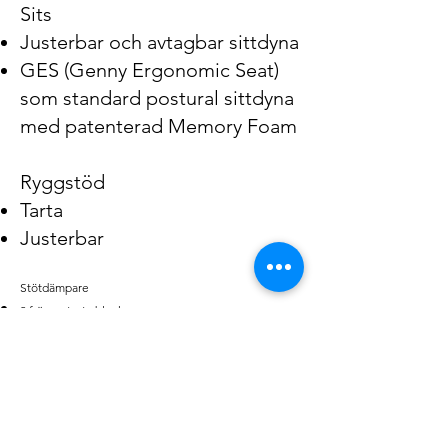
Sits
Justerbar och avtagbar sittdyna
GES (Genny Ergonomic Seat)
som standard postural sittdyna
med patenterad Memory Foam
Ryggstöd
Tarta
Justerbar
Stötdämpare
2 främre tysta block
Öhlins inställbar stötdämpare
bak
GSA, Genny Shock Absorber